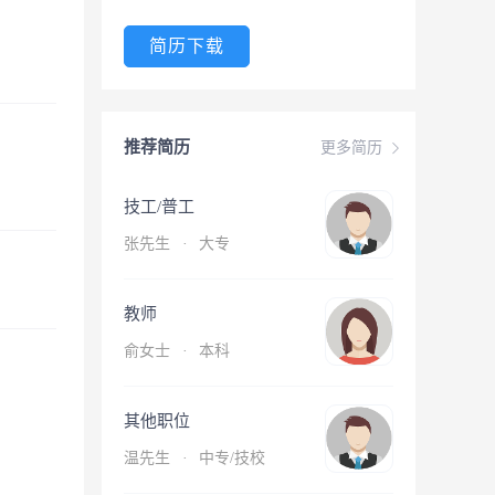
简历下载
推荐简历
更多简历
技工/普工
张先生
·
大专
教师
俞女士
·
本科
其他职位
温先生
·
中专/技校